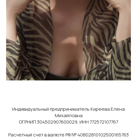
Индивидуальный предприниматель Киреева Елена
Михайловна
ОГРНИП 304502907600029, ИНН 772572107767
Расчетный счет в валюте РФ № 40802810102500165763