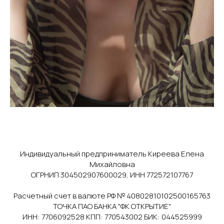
Индивидуальный предприниматель Киреева Елена
Михайловна
ОГРНИП 304502907600029, ИНН 772572107767
Расчетный счет в валюте РФ № 40802810102500165763
ТОЧКА ПАО БАНКА "ФК ОТКРЫТИЕ"
ИНН: 7706092528 КПП: 770543002 БИК: 044525999