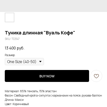
Туника длинная "Вуаль Кофе"
SKU:
TD347
13 400
руб.
Размер
BUY NOW
Материал: 85% тенсель, 15% эластан
Фасон: Свободный крой а-силуэта с карманами на поясе, рукава-баллон
Длина: Макси
Цвет: Коричневый