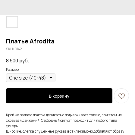
Платье Afrodita
SKU:
D142
8 500
руб.
Размер
В корзину
Крой на запах с поясом деликатно подчеркивает талию, при этом не
сковывая движений. Свободный силуэт подходит для любого типа
фигуры.
Широкие, слегка спущенные рукава в стиле кимоно добавляют образу