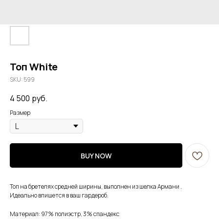
Топ White
SKU:
599
4 500
руб.
Размер
BUY NOW
Топ на бретелях средней ширины, выполнен из шелка Армани .
Идеально впишется в ваш гардероб.
Материал: 97% полиэстр, 3% спандекс