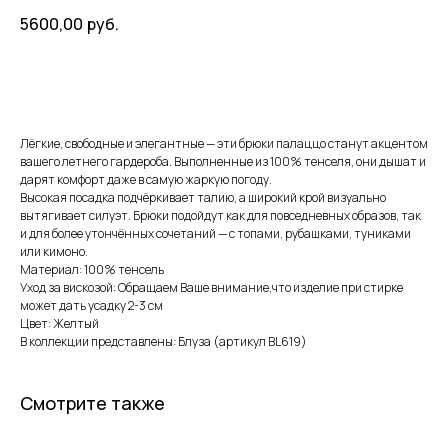
5600,00
руб.
В корзину
Лёгкие, свободные и элегантные — эти брюки палаццо станут акцентом
вашего летнего гардероба. Выполненные из 100% тенселя, они дышат и
дарят комфорт даже в самую жаркую погоду.
Высокая посадка подчёркивает талию, а широкий крой визуально
вытягивает силуэт. Брюки подойдут как для повседневных образов, так
и для более утончённых сочетаний — с топами, рубашками, туниками
или кимоно.
Материал: 100% тенсель
Уход за вискозой: Обращаем Ваше внимание,что изделие при стирке
может дать усадку 2-3 см
Цвет: Желтый
В коллекции представлены: Блуза (артикул BL619)
Смотрите также