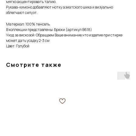
мягко акцентировать талию.
Рукава-кимоно добавляют нотку азиатского шика и визуально
облегчают силуэт.
Материал: 100% тенсель
В коллекции представлены: Брюки (артикул В618)
Уход за вискозой: Обращаем Ваше внимание,что изделие при стирке
может дать усадку 2-3 см
Цвет: Голубой
Смотрите также