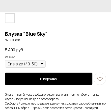
Блузка "Blue Sky"
SKU:
BL618
5 400
руб.
Размер
В корзину
Элегантная блузка свободного кроя в элегантном голубом оттенке —
идеальное решение для любого образа.
Свободный силуэт не сковывает движения, создавая расслабленный, но
собранный образ.Широкий пояс позволяет регулировать посадку и