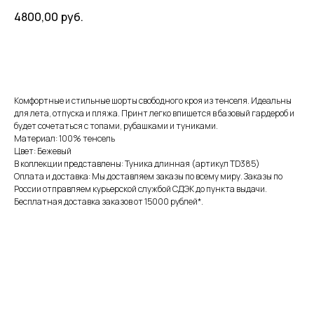
4800,00
руб.
В корзину
Комфортные и стильные шорты свободного кроя из тенселя. Идеальны
для лета, отпуска и пляжа. Принт легко впишется в базовый гардероб и
будет сочетаться с топами, рубашками и туниками.
Материал: 100% тенсель
Цвет: Бежевый
В коллекции представлены: Туника длинная (артикул TD385)
Оплата и доставка: Мы доставляем заказы по всему миру. Заказы по
России отправляем курьерской службой СДЭК до пункта выдачи.
Бесплатная доставка заказов от 15000 рублей*.